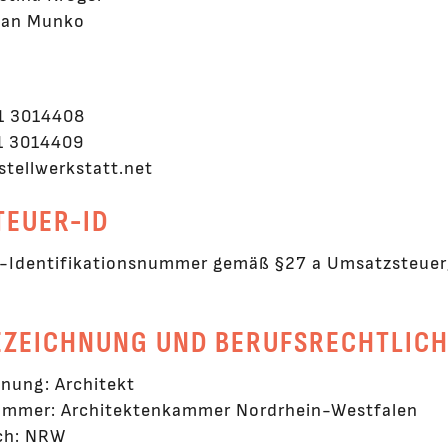
efan Munko
31 3014408
31 3014409
stellwerkstatt.net
TEUER-ID
-Identifikationsnummer gemäß §27 a Umsatzsteuer
EZEICHNUNG UND BERUFSRECHTLIC
nung: Architekt
ammer: Architektenkammer Nordrhein-Westfalen
rch: NRW