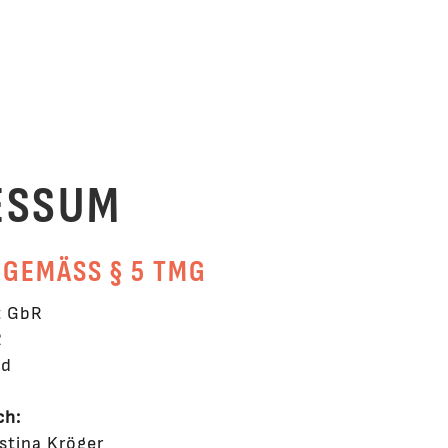
ESSUM
GEMÄSS § 5 TMG
t GbR
2
ld
ch:
istina Kröger