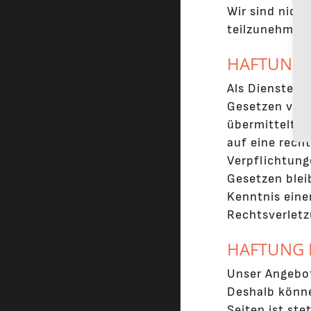
Wir sind nicht
teilzunehmen
HAFTUNG 
Als Dienstean
Gesetzen vera
übermittelte 
auf eine recht
Verpflichtung
Gesetzen blei
Kenntnis eine
Rechtsverletz
HAFTUNG 
Unser Angebot
Deshalb könne
Seiten ist ste