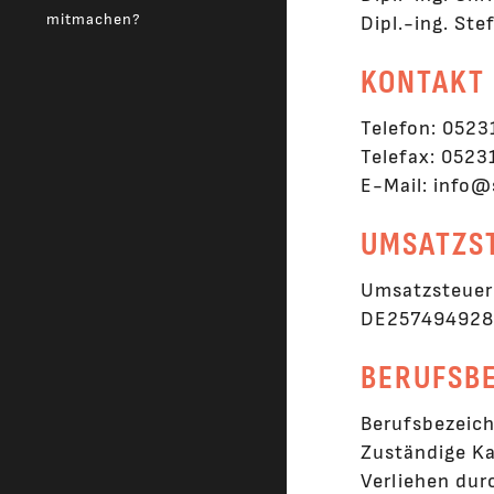
mitmachen?
Dipl.-ing. St
KONTAKT
Telefon: 052
Telefax: 052
E-Mail: info@
UMSATZS
Umsatzsteuer
DE257494928
BERUFSB
Berufsbezeich
Zuständige K
Verliehen du