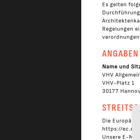
Es gelten fol
Durchführung
Architekten
Regelungen ei
verordnungen
ANGABEN
Name und Sitz
VHV Allgemei
VHV-Platz 1
30177 Hannov
STREITS
Die Europäisc
https://ec.eu
Unsere E-Mail