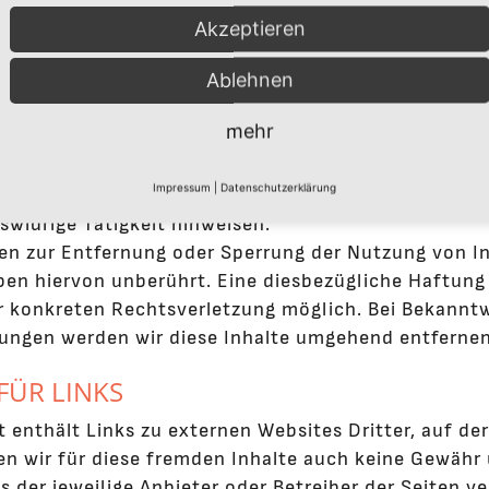
 bereit oder verpflichtet, an Streitbeilegungsverfah
Akzeptieren
.
Ablehnen
FÜR INHALTE
mehr
bieter sind wir gemäß § 7 Abs.1 TMG für eigene Inha
ntwortlich. Nach §§ 8 bis 10 TMG sind wir als Dienst
Impressum
|
Datenschutzerklärung
oder gespeicherte fremde Informationen zu überwa
swidrige Tätigkeit hinweisen.
en zur Entfernung oder Sperrung der Nutzung von I
ben hiervon unberührt. Eine diesbezügliche Haftung 
r konkreten Rechtsverletzung möglich. Bei Bekann
ungen werden wir diese Inhalte umgehend entfernen
FÜR LINKS
 enthält Links zu externen Websites Dritter, auf der
n wir für diese fremden Inhalte auch keine Gewähr 
ts der jeweilige Anbieter oder Betreiber der Seiten 