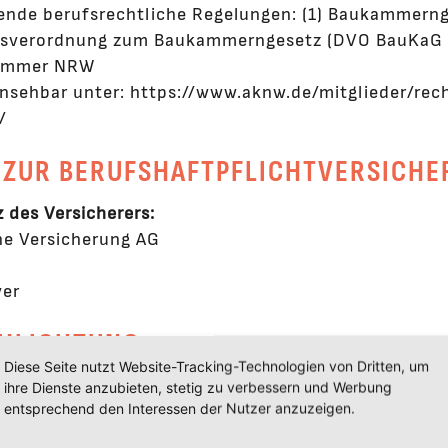
gende berufsrechtliche Regelungen: (1) Baukammer
sverordnung zum Baukammerngesetz (DVO BauKaG N
kammer NRW
nsehbar unter:
https://www.aknw.de/mitglieder/re
/
 ZUR BERUFSHAFTPFLICHTVERSICH
 des Versicherers:
ne Versicherung AG
er
CHLICHTUNG
Diese Seite nutzt Website-Tracking-Technologien von Dritten, um
he Kommission stellt eine Plattform zur Online-Strei
ihre Dienste anzubieten, stetig zu verbessern und Werbung
entsprechend den Interessen der Nutzer anzuzeigen.
ropa.eu/consumers/odr
.
-Adresse finden Sie oben im Impressum.