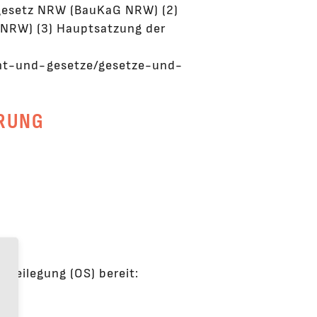
ngesetz NRW (BauKaG NRW) (2)
RW) (3) Hauptsatzung der
cht-und-gesetze/gesetze-und-
ERUNG
tbeilegung (OS) bereit: